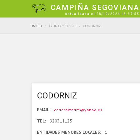
CAMPIÑA SEGOVIANA
Actualizada el 28/10/2024 13:37:55
INICIO
AYUNTAMIENTOS
CODORNIZ
CODORNIZ
EMAIL:
codornizadm@yahoo.es
TEL:
920311125
ENTIDADES MENORES LOCALES:
1