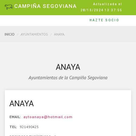
Actualizada el
CAMPIÑA SEGOVIANA
28/10/2024 13:37:55
HAZTE SOCIO
INICIO
AYUNTAMIENTOS
ANAYA
ANAYA
Ayuntamientos de la Campiña Segoviana
ANAYA
EMAIL:
aytoanaya@hotmail.com
TEL:
921490425